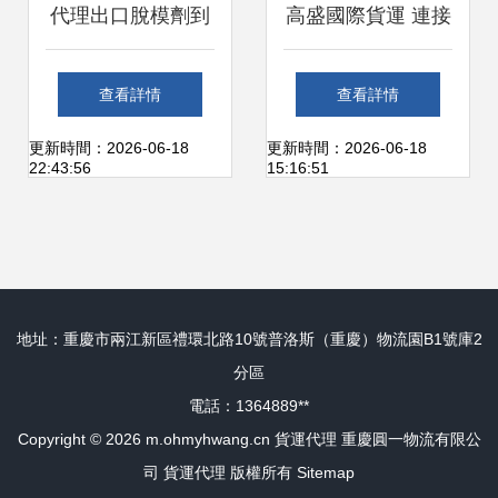
代理出口脫模劑到
高盛國際貨運 連接
越南胡志明 海運貨
廈門與印巴市場的
查看詳情
查看詳情
運代理全流程指南
專業國際運輸代理
更新時間：2026-06-18
更新時間：2026-06-18
22:43:56
15:16:51
地址：重慶市兩江新區禮環北路10號普洛斯（重慶）物流園B1號庫2
分區
電話：1364889**
Copyright © 2026
m.ohmyhwang.cn
貨運代理
重慶圓一物流有限公
司
貨運代理
版權所有
Sitemap