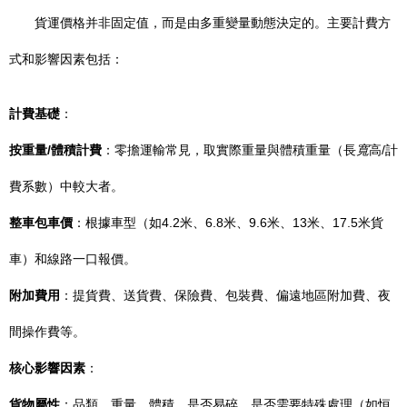
貨運價格并非固定值，而是由多重變量動態決定的。主要計費方
式和影響因素包括：
計費基礎
：
按重量/體積計費
：零擔運輸常見，取實際重量與體積重量（長
寬
高/計
費系數）中較大者。
整車包車價
：根據車型（如4.2米、6.8米、9.6米、13米、17.5米貨
車）和線路一口報價。
附加費用
：提貨費、送貨費、保險費、包裝費、偏遠地區附加費、夜
間操作費等。
核心影響因素
：
貨物屬性
：品類、重量、體積、是否易碎、是否需要特殊處理（如恒