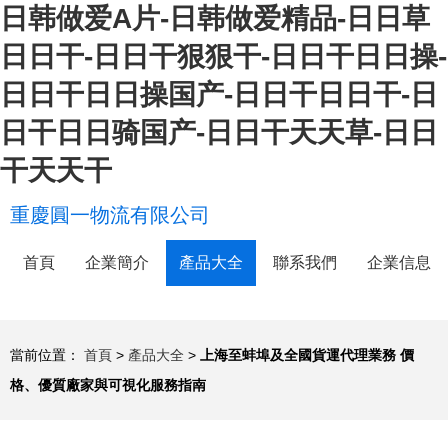
日韩做爱A片-日韩做爱精品-日日草
日日干-日日干狠狠干-日日干日日操-
日日干日日操国产-日日干日日干-日
日干日日骑国产-日日干天天草-日日
干天天干
重慶圓一物流有限公司
首頁
企業簡介
產品大全
聯系我們
企業信息
當前位置：
首頁
>
產品大全
>
上海至蚌埠及全國貨運代理業務 價
格、優質廠家與可視化服務指南