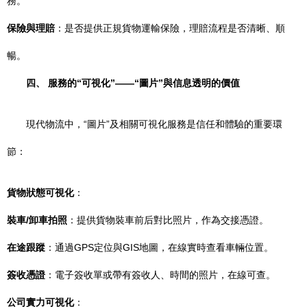
務。
保險與理賠
：是否提供正規貨物運輸保險，理賠流程是否清晰、順
暢。
四、 服務的“可視化”——“圖片”與信息透明的價值
現代物流中，“圖片”及相關可視化服務是信任和體驗的重要環
節：
貨物狀態可視化
：
裝車/卸車拍照
：提供貨物裝車前后對比照片，作為交接憑證。
在途跟蹤
：通過GPS定位與GIS地圖，在線實時查看車輛位置。
簽收憑證
：電子簽收單或帶有簽收人、時間的照片，在線可查。
公司實力可視化
：